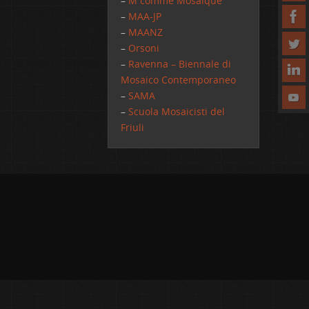
–
M comme Mosaique
–
MAA-JP
–
MAANZ
–
Orsoni
–
Ravenna – Biennale di
Mosaico Contemporaneo
–
SAMA
–
Scuola Mosaicisti del
Friuli