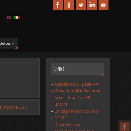
letter
Links
–
Accademia di Belle Arti
di Ravenna
ABA Ravenna
–
Association Les 3R
–
BAMM
on-mostre-22
»
–
Chicago Mosaic School
–
DOMO
–
Donà Mosaici