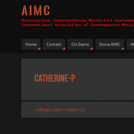
A I M C
Home
Contatti
Chi Siamo
Storia AIMC
At
Catherine-P
«
Marga-Court-mostre-22