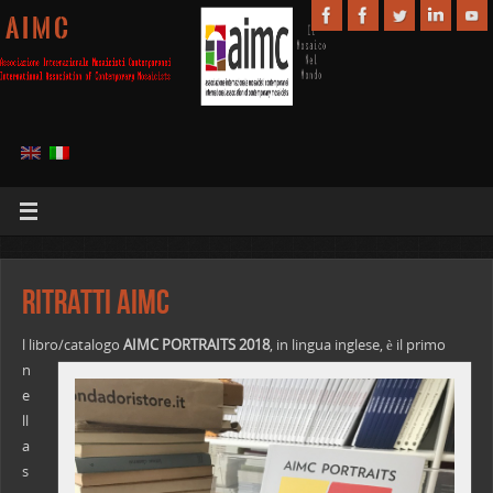
A I M C
Ritratti AIMC
l libro/catalogo
AIMC PORTRAITS 2018
, in lingua inglese,
è il primo
n
e
ll
a
s