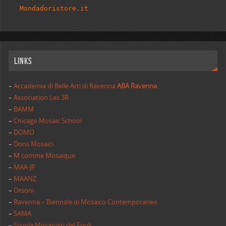
Mondadoristore.it
Links
–
Accademia di Belle Arti di Ravenna
ABA Ravenna
–
Association Les 3R
–
BAMM
–
Chicago Mosaic School
–
DOMO
–
Donà Mosaici
–
M comme Mosaique
–
MAA-JP
–
MAANZ
–
Orsoni
–
Ravenna – Biennale di Mosaico Contemporaneo
–
SAMA
–
Scuola Mosaicisti del Friuli