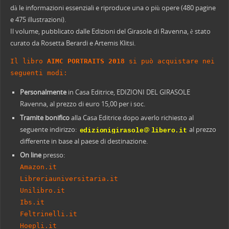
dà le informazioni essenziali e riproduce una o più opere (480 pagine
e 475 illustrazioni).
Il volume, pubblicato dalle Edizioni del Girasole di Ravenna, è stato
curato da Rosetta Berardi e Artemis Klitsi.
Il libro
AIMC PORTRAITS 2018
si può acquistare nei
seguenti modi:
Personalmente
in Casa Editrice, EDIZIONI DEL GIRASOLE
Ravenna, al prezzo di euro 15,00 per i soc.
Tramite bonifico
alla Casa Editrice dopo averlo richiesto al
@
seguente indirizzo:
al prezzo
differente in base al paese di destinazione.
On line
presso:
Amazon.it
Libreriauniversitaria.it
Unilibro.it
Ibs.it
Feltrinelli.it
Hoepli.it