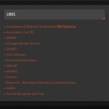
Links
–
Accademia di Belle Arti di Ravenna
ABA Ravenna
–
Association Les 3R
–
BAMM
–
Chicago Mosaic School
–
DOMO
–
Donà Mosaici
–
M comme Mosaique
–
MAA-JP
–
MAANZ
–
Orsoni
–
Ravenna – Biennale di Mosaico Contemporaneo
–
SAMA
–
Scuola Mosaicisti del Friuli