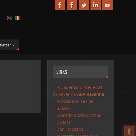
letter
Links
–
Accademia di Belle Arti
di Ravenna
ABA Ravenna
–
Association Les 3R
–
BAMM
–
Chicago Mosaic School
–
DOMO
–
Donà Mosaici