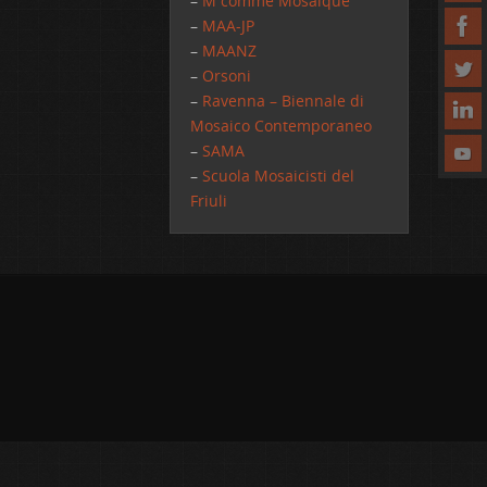
–
M comme Mosaique
–
MAA-JP
–
MAANZ
–
Orsoni
–
Ravenna – Biennale di
Mosaico Contemporaneo
–
SAMA
–
Scuola Mosaicisti del
Friuli