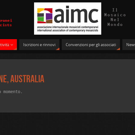
tività
Iscrizioni e rinnovi
Convenzioni per gli associati
News
ne, Australia
o momento.