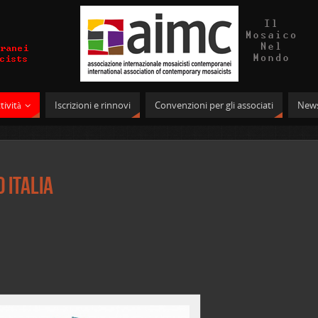
tività
Iscrizioni e rinnovi
Convenzioni per gli associati
News
 Italia