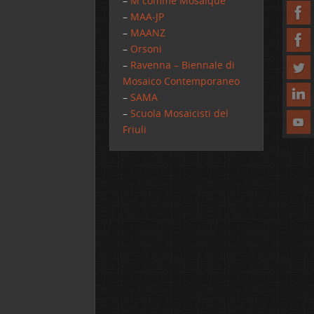
–
M comme Mosaique
–
MAA-JP
–
MAANZ
–
Orsoni
–
Ravenna – Biennale di
Mosaico Contemporaneo
–
SAMA
–
Scuola Mosaicisti del
Friuli