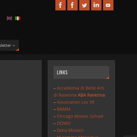
letter
Links
–
Accademia di Belle Arti
di Ravenna
ABA Ravenna
–
Association Les 3R
–
BAMM
–
Chicago Mosaic School
–
DOMO
–
Donà Mosaici