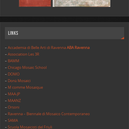
Links
–
Accademia di Belle Arti di Ravenna
ABA Ravenna
–
Association Les 3R
–
BAMM
–
Chicago Mosaic School
–
DOMO
–
Donà Mosaici
–
M comme Mosaique
–
MAA-JP
–
MAANZ
–
Orsoni
–
Ravenna – Biennale di Mosaico Contemporaneo
–
SAMA
–
Scuola Mosaicisti del Friuli