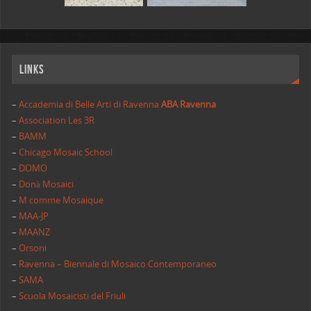
Links
–
Accademia di Belle Arti di Ravenna
ABA Ravenna
–
Association Les 3R
–
BAMM
–
Chicago Mosaic School
–
DOMO
–
Donà Mosaici
–
M comme Mosaique
–
MAA-JP
–
MAANZ
–
Orsoni
–
Ravenna – Biennale di Mosaico Contemporaneo
–
SAMA
–
Scuola Mosaicisti del Friuli