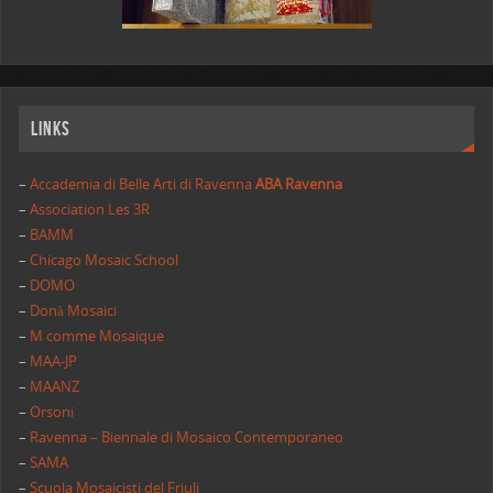
Links
–
Accademia di Belle Arti di Ravenna
ABA Ravenna
–
Association Les 3R
–
BAMM
–
Chicago Mosaic School
–
DOMO
–
Donà Mosaici
–
M comme Mosaique
–
MAA-JP
–
MAANZ
–
Orsoni
–
Ravenna – Biennale di Mosaico Contemporaneo
–
SAMA
–
Scuola Mosaicisti del Friuli