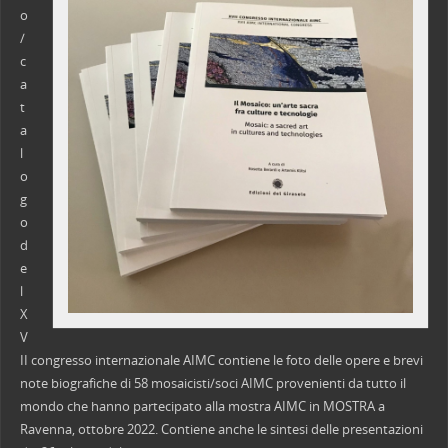
o
/
c
a
t
a
l
o
g
o
d
e
l
X
V
II congresso internazionale AIMC contiene le foto delle opere e brevi
note biografiche di 58 mosaicisti/soci AIMC provenienti da tutto il
mondo che hanno partecipato alla mostra AIMC in MOSTRA a
Ravenna, ottobre 2022. Contiene anche le sintesi delle presentazioni