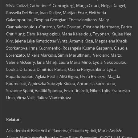
Silvia Colizzi, Catherine P. Contogiorgi, Marga Court, Helga Dangel,
Rossella Del Bene, Ivan Djidjev, Marijan Erste, Eleftheria
Galanopoulou, Despina Georgiadi-Thessalonikeos, Mairy
Giannakopoulou -Christou, Sofia Gounari, Cristiane Herrmann, Farica
Chit Hung, Eleni Kehagioglou, Maria Kelesidou, Toyoharu Kii, Jae Hee
Kim, Jelena Lilija Kimsdotter Vänts, Artemis Klitsi, Magdalena Kracik
Storkanova, Irina Kuchmenko, Rosangela Kusma Gasparin, Claudia
Lorenzato, Mikelis Markidis, Simin Marufkhani, Verdiano Marzi,
Valerie McGarry, Jana Mihelj, Laura Maria Mino, Lydia Nakopoulou,
Loukia Orfanou, Dimitrios Panais, Oxana Panyushkina, Lydia
Papadopoulou, Aglaia Peithi, Aliki Rigou, Elvira Riviezzo, Magda
Roumelioti, Agnieszka Sobczyk-Kiolou, Antonella Sorrentino,
Suzanne Spahi, Vasiliki Spanou, Enzo Tinarelli, Nikos Tolis, Francesco
Urso, Virna Valli, Ralitza Vladimirova
Relatori:
Accademia di Belle Arti di Ravenna, Claudia Agrioli, Marie Andrée
Allison, María Amalia Beltrán, Gian Piero Brovedani, CaCO3, I.M. Carra