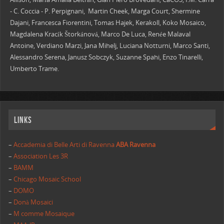
- C. Coccia - P. Perpignani, Martin Cheek, Marga Court, Shermine
Dajani, Francesca Fiorentini, Tomas Hajek, Kerakoll, Koko Mosaico,
Magdalena Kracík Štorkánová, Marco De Luca, Renée Malaval
Antoine, Verdiano Marzi, Jana Mihelj, Luciana Notturni, Marco Santi,
Alessandro Serena, Janusz Sobczyk, Suzanne Spahi, Enzo Tinarelli,
Umberto Trame.
Links
–
Accademia di Belle Arti di Ravenna
ABA Ravenna
–
Association Les 3R
–
BAMM
–
Chicago Mosaic School
–
DOMO
–
Donà Mosaici
–
M comme Mosaique