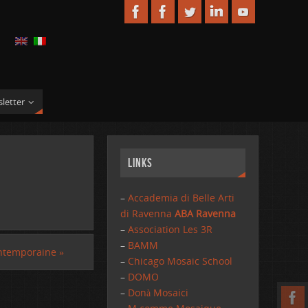
letter
Links
–
Accademia di Belle Arti
di Ravenna
ABA Ravenna
–
Association Les 3R
–
BAMM
ontemporaine
»
–
Chicago Mosaic School
–
DOMO
–
Donà Mosaici