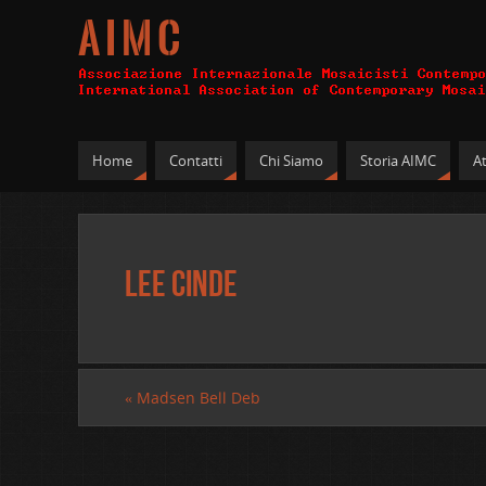
A I M C
Home
Contatti
Chi Siamo
Storia AIMC
At
Lee Cinde
«
Madsen Bell Deb