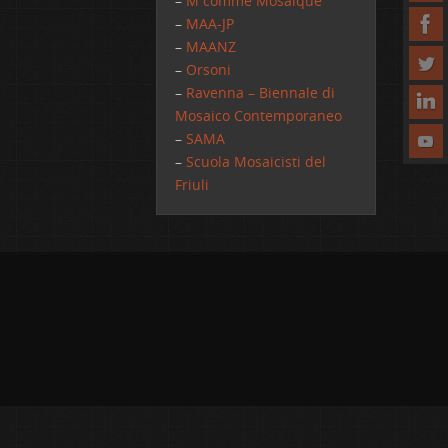
–
M comme Mosaique
–
MAA-JP
–
MAANZ
–
Orsoni
–
Ravenna – Biennale di
Mosaico Contemporaneo
–
SAMA
–
Scuola Mosaicisti del
Friuli