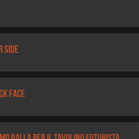
r side
ck face
omo Balla per il tavolino futurista