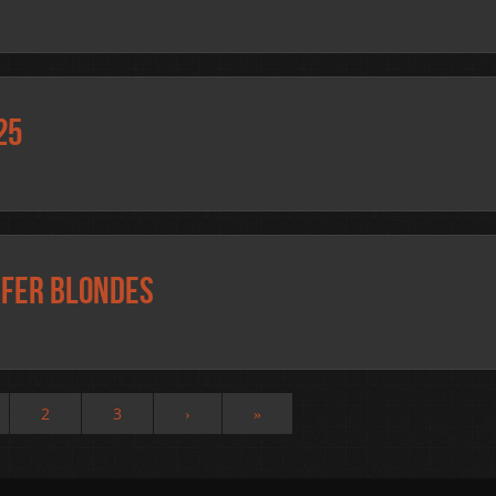
25
efer blondes
2
3
›
»