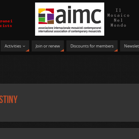
Activities
Join or renew
Discounts for members
Newslet
stiny