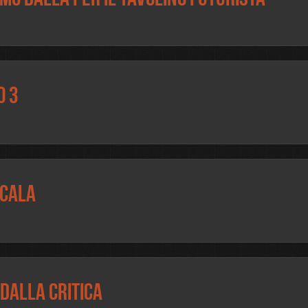
o 3
Scala
dalla critica