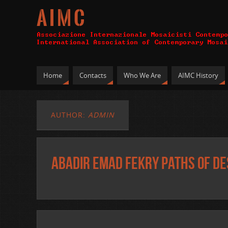
A I M C
Home
Contacts
Who We Are
AIMC History
AUTHOR:
ADMIN
Abadir Emad Fekry Paths of De