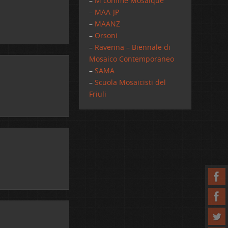
–
M comme Mosaique
–
MAA-JP
–
MAANZ
–
Orsoni
–
Ravenna – Biennale di
Mosaico Contemporaneo
–
SAMA
–
Scuola Mosaicisti del
Friuli