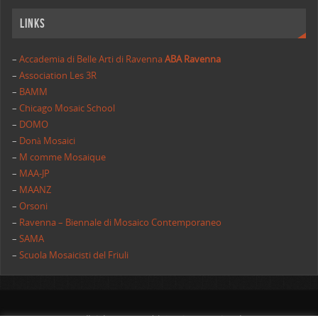
Links
–
Accademia di Belle Arti di Ravenna
ABA Ravenna
–
Association Les 3R
–
BAMM
–
Chicago Mosaic School
–
DOMO
–
Donà Mosaici
–
M comme Mosaique
–
MAA-JP
–
MAANZ
–
Orsoni
–
Ravenna – Biennale di Mosaico Contemporaneo
–
SAMA
–
Scuola Mosaicisti del Friuli