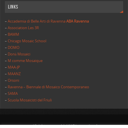
Links
–
Accademia di Belle Arti di Ravenna
ABA Ravenna
–
Association Les 3R
–
BAMM
–
Chicago Mosaic School
–
DOMO
–
Donà Mosaici
–
M comme Mosaique
–
MAA-JP
–
MAANZ
–
Orsoni
–
Ravenna – Biennale di Mosaico Contemporaneo
–
SAMA
–
Scuola Mosaicisti del Friuli
All rights reserved | AIMC International