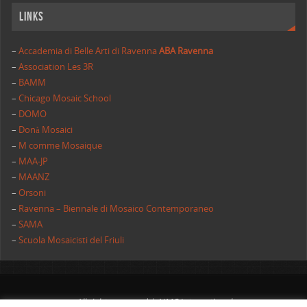
Links
–
Accademia di Belle Arti di Ravenna
ABA Ravenna
–
Association Les 3R
–
BAMM
–
Chicago Mosaic School
–
DOMO
–
Donà Mosaici
–
M comme Mosaique
–
MAA-JP
–
MAANZ
–
Orsoni
–
Ravenna – Biennale di Mosaico Contemporaneo
–
SAMA
–
Scuola Mosaicisti del Friuli
All rights reserved | AIMC International