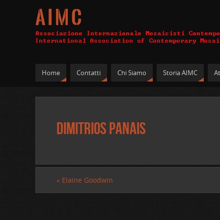
A I M C
Home
Contatti
Chi Siamo
Storia AIMC
At
Dimitrios Panais
«
Elaine Goodwin