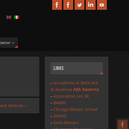
letter
Links
–
Accademia di Belle Arti
di Ravenna
ABA Ravenna
–
Association Les 3R
–
BAMM
ment Miteran
»
–
Chicago Mosaic School
–
DOMO
–
Donà Mosaici