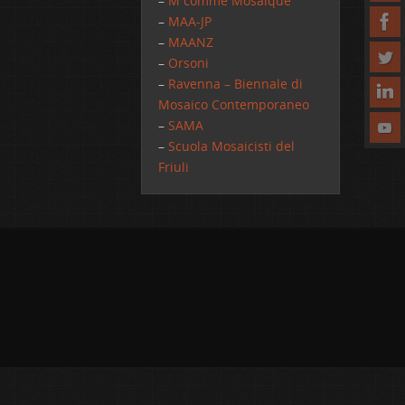
–
M comme Mosaique
–
MAA-JP
–
MAANZ
–
Orsoni
–
Ravenna – Biennale di
Mosaico Contemporaneo
–
SAMA
–
Scuola Mosaicisti del
Friuli